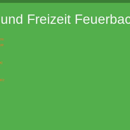
und Freizeit Feuerbac
en
re
ng
utz