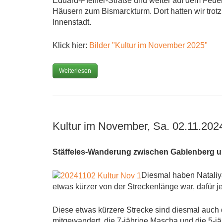
Eduard-Pfeiffer-Straße und weiter auf dem Feu
Häusern zum Bismarckturm. Dort hatten wir trot
Innenstadt.
Klick hier:
Bilder "Kultur im November 2025"
Weiterlesen
Kultur im November, Sa. 02.11.202
Stäffeles-Wanderung zwischen Gablenberg 
Diesmal haben Nataliy
etwas kürzer von der Streckenlänge war, dafür 
Diese etwas kürzere Strecke sind diesmal auch
mitgewandert, die 7-jährige Mascha und die 5-j