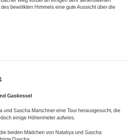
erbacher Weg vorbei an einigen sehr sehenswerten
z des bewölkten Himmels eine gute Aussicht über die
4
und Gaskessel
a und Sascha Marschner eine Tour herausgesucht, die
jedoch einige Höhenmeter aufwies.
 die beiden Mädchen von Nataliya und Sascha
ährige Dascha.