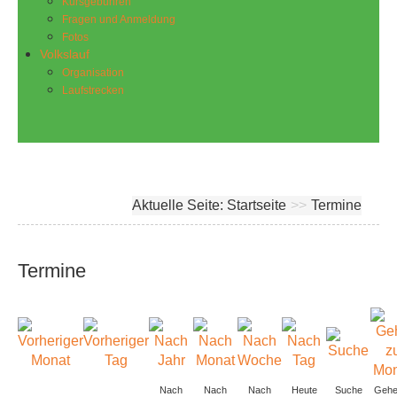
Kursgebühren
Fragen und Anmeldung
Fotos
Volkslauf
Organisation
Laufstrecken
Aktuelle Seite:
Startseite
>>
Termine
Termine
Nach
Nach
Nach
Heute
Suche
Gehe