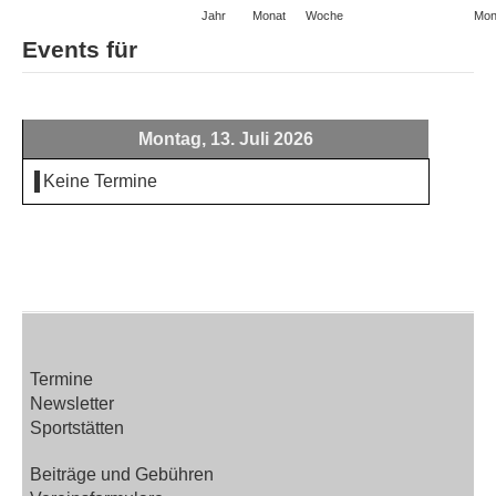
Jahr
Monat
Woche
Mon
Events für
Montag, 13. Juli 2026
Keine Termine
Termine
Newsletter
Sportstätten
Beiträge und Gebühren