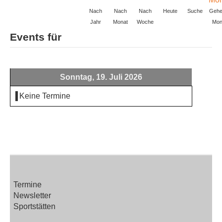
Nach
Nach
Nach
Heute
Suche
Gehe
Jahr
Monat
Woche
Mon
Events für
Sonntag, 19. Juli 2026
Keine Termine
Termine
Newsletter
Sportstätten