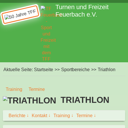
Turnen und Freizeit
Feuerbach e.V.
Aktuelle Seite:
Startseite
>>
Sportbereiche
>>
Triathlon
Training
Termine
TRIATHLON
↓
↓
↓
↓
Berichte
Kontakt
Training
Termine