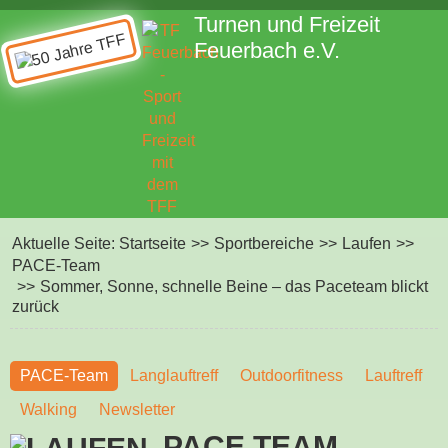
Turnen und Freizeit
Feuerbach e.V.
Aktuelle Seite:
Startseite
>>
Sportbereiche
>>
Laufen
>>
PACE-Team
>>
Sommer, Sonne, schnelle Beine – das Paceteam blickt
zurück
PACE-Team
Langlauftreff
Outdoorfitness
Lauftreff
Walking
Newsletter
PACE TEAM