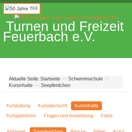
Turnen und Freizeit
Feuerbach e.V.
Aktuelle Seite:
Startseite
>>
Schwimmschule
>>
Kursinhalte
>>
Seepferdchen
Kursleitung
Kursübersicht
Kursinhalte
Kursgebühren
Fragen und Anmeldung
Fotos
Anfänger
Seepferdchen
Bronze
Silber
Kraul