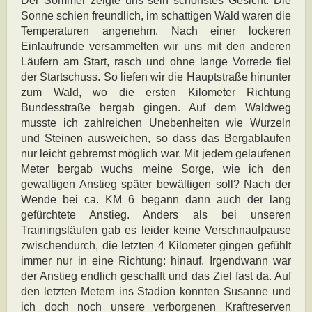
Der Sommer zeigte uns sein schönstes Gesicht. Die
Sonne schien freundlich, im schattigen Wald waren die
Temperaturen angenehm. Nach einer lockeren
Einlaufrunde versammelten wir uns mit den anderen
Läufern am Start, rasch und ohne lange Vorrede fiel
der Startschuss. So liefen wir die Hauptstraße hinunter
zum Wald, wo die ersten Kilometer Richtung
Bundesstraße bergab gingen. Auf dem Waldweg
musste ich zahlreichen Unebenheiten wie Wurzeln
und Steinen ausweichen, so dass das Bergablaufen
nur leicht gebremst möglich war. Mit jedem gelaufenen
Meter bergab wuchs meine Sorge, wie ich den
gewaltigen Anstieg später bewältigen soll? Nach der
Wende bei ca. KM 6 begann dann auch der lang
gefürchtete Anstieg. Anders als bei unseren
Trainingsläufen gab es leider keine Verschnaufpause
zwischendurch, die letzten 4 Kilometer gingen gefühlt
immer nur in eine Richtung: hinauf. Irgendwann war
der Anstieg endlich geschafft und das Ziel fast da. Auf
den letzten Metern ins Stadion konnten Susanne und
ich doch noch unsere verborgenen Kraftreserven