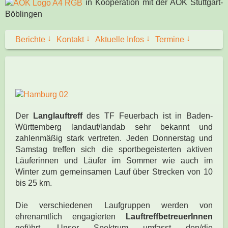
in Kooperation mit der AOK Stuttgart-
Böblingen
↓
↓
↓
↓
Berichte
Kontakt
Aktuelle Infos
Termine
Der
Langlauftreff
des TF Feuerbach ist in Baden-
Württemberg landauf/landab sehr bekannt und
zahlenmäßig stark vertreten. Jeden Donnerstag und
Samstag treffen sich die sportbegeisterten aktiven
Läuferinnen und Läufer im Sommer wie auch im
Winter zum gemeinsamen Lauf über Strecken von 10
bis 25 km.
Die verschiedenen Laufgruppen werden von
ehrenamtlich engagierten
LauftreffbetreuerInnen
geführt. Unser Spektrum umfasst den/die