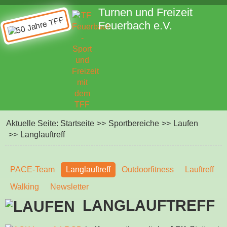
Turnen und Freizeit
Feuerbach e.V.
Aktuelle Seite:
Startseite
>>
Sportbereiche
>>
Laufen
>>
Langlauftreff
PACE-Team
Langlauftreff
Outdoorfitness
Lauftreff
Walking
Newsletter
LANGLAUFTREFF