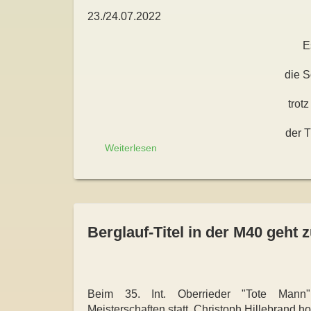
23./24.07.2022
E
die S
trot
der 
Weiterlesen
Berglauf-Titel in der M40 geht
Beim 35. Int. Oberrieder "Tote Mann"
Meisterschaften statt. Christoph Hillebrand hol