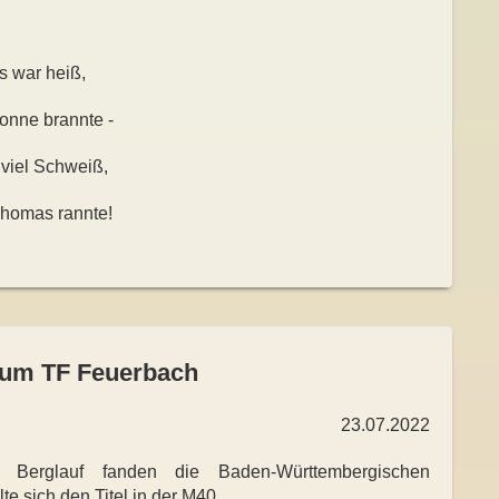
s war heiß,
onne brannte -
z viel Schweiß,
Thomas rannte!
 zum TF Feuerbach
23.07.2022
 Berglauf fanden die Baden-Württembergischen
te sich den Titel in der M40.