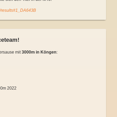
74/results#1_DA643B
ceteam!
ersause mit
3000m in Köngen
: