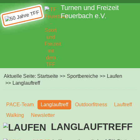
Turnen und Freizeit
Feuerbach e.V.
Aktuelle Seite:
Startseite
>>
Sportbereiche
>>
Laufen
>>
Langlauftreff
PACE-Team
Langlauftreff
Outdoorfitness
Lauftreff
Walking
Newsletter
LANGLAUFTREFF