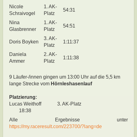
Nicole
1. AK-
54:31
Schraivogel
Platz
Nina
1. AK-
54:51
Glasbrenner
Platz
3. AK-
Doris Boyken
1:11:37
Platz
Daniela
2. AK-
1:11:38
Ammer
Platz
9 Läufer-/innen gingen um 13:00 Uhr auf die 5,5 km
lange Strecke vom
Hörnleshasenlauf
Platzierung:
Lucas Weithoff 3. AK-Platz
18:38
Alle Ergebnisse unter
https://my.raceresult.com/223700/?lang=de