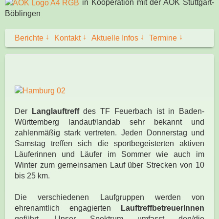
in Kooperation mit der AOK Stuttgart-
Böblingen
↓
↓
↓
↓
Berichte
Kontakt
Aktuelle Infos
Termine
Der
Langlauftreff
des TF Feuerbach ist in Baden-
Württemberg landauf/landab sehr bekannt und
zahlenmäßig stark vertreten. Jeden Donnerstag und
Samstag treffen sich die sportbegeisterten aktiven
Läuferinnen und Läufer im Sommer wie auch im
Winter zum gemeinsamen Lauf über Strecken von 10
bis 25 km.
Die verschiedenen Laufgruppen werden von
ehrenamtlich engagierten
LauftreffbetreuerInnen
geführt. Unser Spektrum umfasst den/die