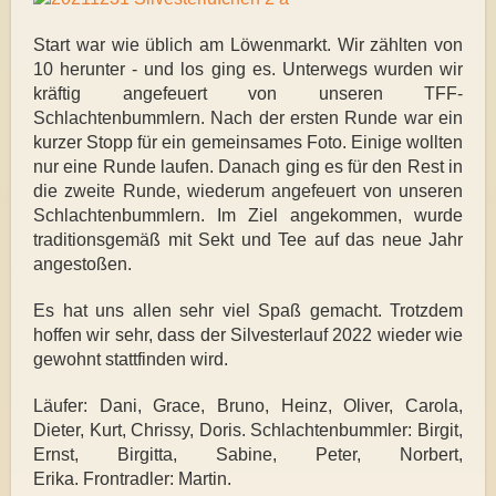
Start war wie üblich am Löwenmarkt.
Wir zählten von
10 herunter - und los ging es.
Unterwegs wurden wir
kräftig angefeuert von unseren TFF-
Schlachtenbummlern.
Nach der ersten Runde war ein
kurzer Stopp für ein gemeinsames Foto. Einige woll
ten
nur eine Runde laufen. Danach ging es für den Rest in
die zweite Runde, wieder
um angefeuert von unseren
Schlachtenbummlern.
Im Ziel angekommen, wurde
traditionsgemäß mit Sekt und Tee auf das neue Jahr
an
gestoßen.
Es hat uns allen sehr viel Spaß gemacht. Trotzdem
hoffen wir sehr, dass der Silvester
lauf 2022 wieder wie
gewohnt stattfinden wird.
Läufer: Dani, Grace, Bruno, Heinz, Oliver, Carola,
Dieter, Kurt, Chrissy, Doris.
Schlachtenbummler: Birgit,
Ernst, Birgitta, Sabine, Peter, Norbert,
Erika.
Frontradler: Martin
.