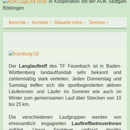
in Kooperation mit der AOK Stuttgart-
Böblingen
↓
↓
↓
↓
Berichte
Kontakt
Aktuelle Infos
Termine
Der
Langlauftreff
des TF Feuerbach ist in Baden-
Württemberg landauf/landab sehr bekannt und
zahlenmäßig stark vertreten. Jeden Donnerstag und
Samstag treffen sich die sportbegeisterten aktiven
Läuferinnen und Läufer im Sommer wie auch im
Winter zum gemeinsamen Lauf über Strecken von 10
bis 25 km.
Die verschiedenen Laufgruppen werden von
ehrenamtlich engagierten
LauftreffbetreuerInnen
geführt. Unser Spektrum umfasst den/die