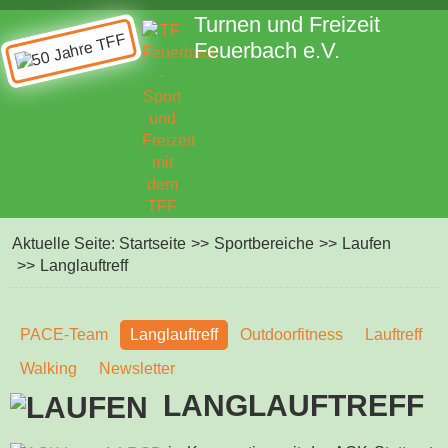
Turnen und Freizeit
Feuerbach e.V.
Aktuelle Seite:
Startseite
>>
Sportbereiche
>>
Laufen
>>
Langlauftreff
PACE-Team
Langlauftreff
Outdoorfitness
Lauftreff
Walking
Newsletter
LANGLAUFTREFF