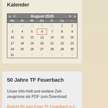
Kalender
«
<
August
2026
>
»
Mo
Di
Mi
Do
Fr
Sa
So
27
28
29
30
31
1
2
3
4
5
6
7
8
9
10
11
12
14
15
16
13
17
18
19
20
21
22
23
24
25
26
27
28
29
30
31
1
2
3
4
5
6
50 Jahre TF Feuerbach
Unser Info-Heft und weitere Zeit-
zeugnisse als PDF zum Download:
Bericht 50-Jahr-Feier TF Feuerbach e.V.