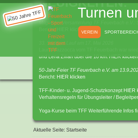
NEUIGKEITEN:
Turnen un
Mitglieder-Versammlung TF Feuerbach e.V.: 
Bericht:
HIER klicken
VEREIN
SPORTBEREIC
33. Stuttgart Lauf am 17. Mai 2026
Laura Mazzocca vom TF Feuerbach war wiede
und Lena Zilian über die 10 km.
HIER klicken
50-Jahr-Feier TF Feuerbach e.V. am 13.9.20
Bericht:
HIER klicken
TFF-Kinder- u. Jugend-Schutzkonzept
HIER k
Verhaltensregeln für Übungsleiter / Begleitp
Yoga-Kurse beim TFF Weiterführende Infos f
Aktuelle Seite:
Startseite