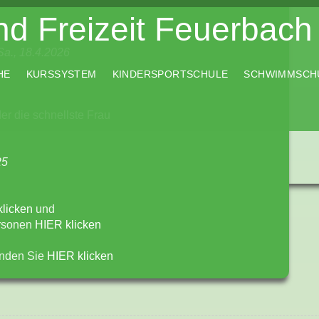
d Freizeit Feuerbach 
Sa., 18.4.2026
HE
KURSSYSTEM
KINDERSPORTSCHULE
SCHWIMMSCH
r die schnellste Frau
25
licken
und
ersonen
HIER klicken
inden Sie
HIER klicken