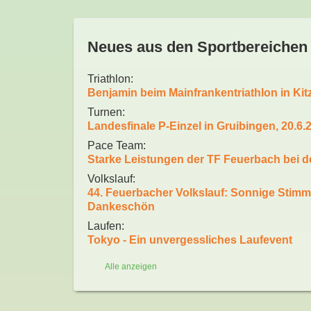
Neues aus den Sportbereichen
Triathlon
:
Benjamin beim Mainfrankentriathlon in Kit
Turnen
:
Landesfinale P-Einzel in Gruibingen, 20.6.
Pace Team
:
Starke Leistungen der TF Feuerbach bei 
Volkslauf
:
44. Feuerbacher Volkslauf: Sonnige Stimm
Dankeschön
Laufen
:
Tokyo - Ein unvergessliches Laufevent
Kindersportschule
Schwimmschule
Outdoorfitness
Radtreff
:
:
:
:
Alle anzeigen
Aktuelles Kindersportschule
Aktuelles Schwimmschule
Aktuelle Infos
Radtreff - Tagestouren und mehrtägige To